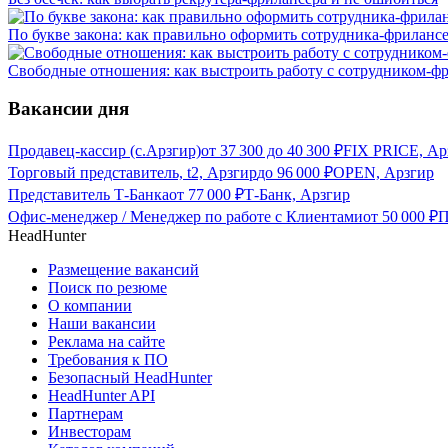
По букве закона: как правильно оформить сотрудника-фриланс
Свободные отношения: как выстроить работу с сотрудником-ф
Вакансии дня
Продавец-кассир (с.Арзгир)
от
37 300
до
40 300
₽
FIX PRICE, Ар
Торговый представитель, t2, Арзгир
до
96 000
₽
OPEN, Арзгир
Представитель Т-Банка
от
77 000
₽
Т-Банк, Арзгир
Офис-менеджер / Менеджер по работе с Клиентами
от
50 000
₽
П
HeadHunter
Размещение вакансий
Поиск по резюме
О компании
Наши вакансии
Реклама на сайте
Требования к ПО
Безопасный HeadHunter
HeadHunter API
Партнерам
Инвесторам