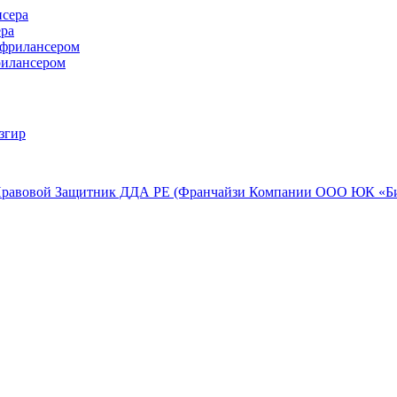
ера
рилансером
згир
равовой Защитник ДДА РЕ (Франчайзи Компании ООО ЮК «Би