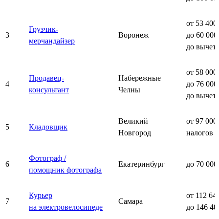
от 53 400
Грузчик-
3
Воронеж
до 60 000
мерчандайзер
до вычет
от 58 000
Продавец-
Набережные
4
до 76 000
консультант
Челны
до вычет
Великий
от 97 000
5
Кладовщик
Новгород
налогов
Фотограф /
6
Екатеринбург
до 70 000
помощник фотографа
Курьер
от 112 64
7
Самара
на электровелосипеде
до 146 40