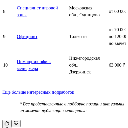
Специалист игровой
Московская
8
от 60 000
зоны
обл., Одинцово
от 70 000
9
Официант
Тольятти
до 120 00
до вычет
Нижегородская
Помощник офис-
10
обл.,
63 000 ₽ 
менеджера
Дзержинск
Еще больше интересных подработок
* Все представленные в подборке позиции актуальны
на момент публикации материала