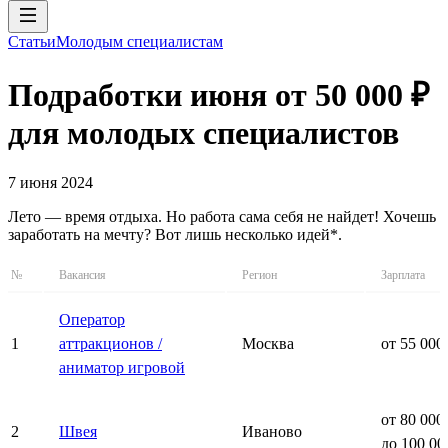
Статьи
Молодым специалистам
Подработки июня от 50 000 ₽
для молодых специалистов
7 июня 2024
Лето — время отдыха. Но работа сама себя не найдет! Хочешь
заработать на мечту? Вот лишь несколько идей*.
№
Вакансия
Регион
Зарплата
Оператор
1
аттракционов /
Москва
от 55 000
аниматор игровой
от 80 000
2
Швея
Иваново
до 100 00