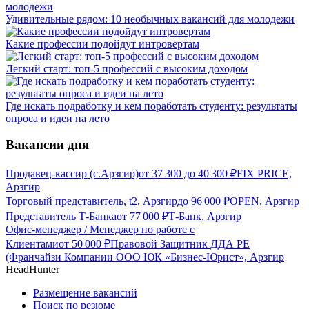
Удивительные рядом: 10 необычных вакансий для молодежи
Какие профессии подойдут интровертам
Легкий старт: топ-5 профессий с высоким доходом
Где искать подработку и кем поработать студенту: результаты
опроса и идеи на лето
Вакансии дня
Продавец-кассир (с.Арзгир)
от
37 300
до
40 300
₽
FIX PRICE,
Арзгир
Торговый представитель, t2, Арзгир
до
96 000
₽
OPEN, Арзгир
Представитель Т-Банка
от
77 000
₽
Т-Банк, Арзгир
Офис-менеджер / Менеджер по работе с
Клиентами
от
50 000
₽
Правовой Защитник ДДА РЕ
(Франчайзи Компании ООО ЮК «Бизнес-Юрист», Арзгир
HeadHunter
Размещение вакансий
Поиск по резюме