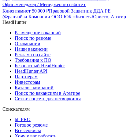
Офис-менеджер / Менеджер по работе с
Клиентами
от
50 000
₽
Правовой Защитник ДДА РЕ
(Франчайзи Компании ООО ЮК «Бизнес-Юрист», Арзгир
HeadHunter
Размещение вакансий
Поиск по резюме
О компании
Наши вакансии
Реклама на сайте
Требования к ПО
Безопасный HeadHunter
HeadHunter API
Партнерам
Инвесторам
Каталог компаний
Поиск по вакансиям в Арзгире
Сетка: соцсеть для нетворкинга
Соискателям
hh PRO
Готовое резюме
Все сервисы
Хочу у вас работать