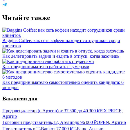
Читайте также
Baggins Coffee: как сеть кофеен находит сотрудников среди
клиентов
Как делегировать задачи и ездить в отпуск, когда захочешь
Как предпринимателю работать с зумерами
Как предпринимателю самостоятельно оценить кандидата: 6
методов
Вакансии дня
Продавец-кассир (с.Арзгир)
от
37 300
до
40 300
₽
FIX PRICE,
Арзгир
Торговый представитель, t2, Арзгир
до
96 000
₽
OPEN, Арзгир
Представитель в Т-Bank
от
77 000
₽
Т-Банк, Арзгир