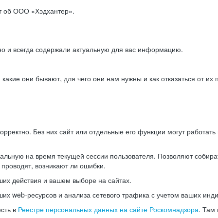
ет об ООО «Хэдхантер».
но и всегда содержали актуальную для вас информацию.
акие они бывают, для чего они нам нужны и как отказаться от их 
рректно. Без них сайт или отдельные его функции могут работат
альную на время текущей сессии пользователя. Позволяют собира
 проводят, возникают ли ошибки.
их действия и вашем выборе на сайтах.
х web-ресурсов и анализа сетевого трафика с учетом ваших инд
есть в
Реестре персональных данных на сайте Роскомнадзора
. Там