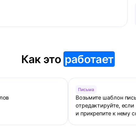
Как это
работает
Письма
лов
Возьмите шаблон пись
отредактируйте, если
и прикрепите к нему 