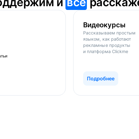
оддержим и
всё
расскаж
Видеокурсы
Рассказываем простым
языком, как работают
рекламные продукты
и платформа Clickme
Подробнее