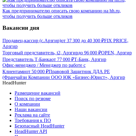
Как предпринимателю описать свою компанию на hh.ru,
чтобы получить больше откликов
Вакансии дня
Продавец-кассир (с.Арзгир)
от
37 300
до
40 300
₽
FIX PRICE,
Арзгир
Торговый представитель, t2, Арзгир
до
96 000
₽
OPEN, Арзгир
Представитель Т-Банка
от
77 000
₽
Т-Банк, Арзгир
Офис-менеджер / Менеджер по работе с
Клиентами
от
50 000
₽
Правовой Защитник ДДА РЕ
(Франчайзи Компании ООО ЮК «Бизнес-Юрист», Арзгир
HeadHunter
Размещение вакансий
Поиск по резюме
О компании
Наши вакансии
Реклама на сайте
Требования к ПО
Безопасный HeadHunter
HeadHunter API