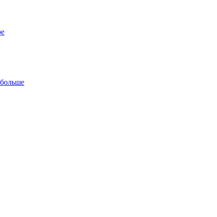
ре
 больше