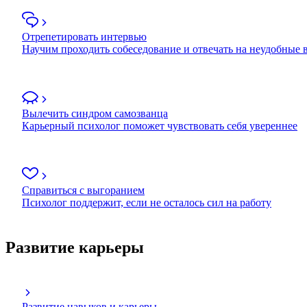
Отрепетировать интервью
Научим проходить собеседование и отвечать на неудобные
Вылечить синдром самозванца
Карьерный психолог поможет чувствовать себя увереннее
Справиться с выгоранием
Психолог поддержит, если не осталось сил на работу
Развитие карьеры
Развитие навыков и карьеры