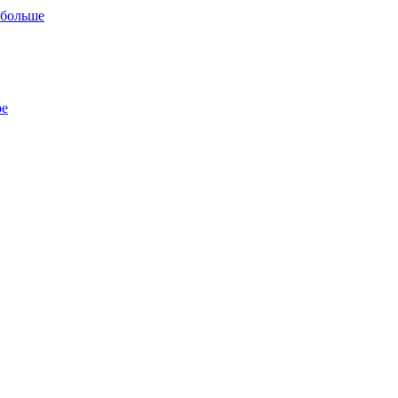
 больше
ре