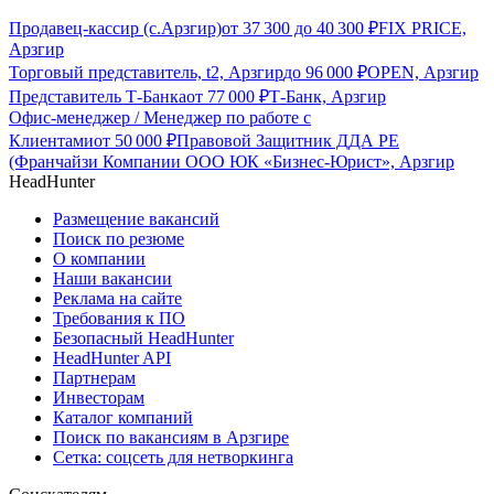
Продавец-кассир (с.Арзгир)
от
37 300
до
40 300
₽
FIX PRICE,
Арзгир
Торговый представитель, t2, Арзгир
до
96 000
₽
OPEN, Арзгир
Представитель Т-Банка
от
77 000
₽
Т-Банк, Арзгир
Офис-менеджер / Менеджер по работе с
Клиентами
от
50 000
₽
Правовой Защитник ДДА РЕ
(Франчайзи Компании ООО ЮК «Бизнес-Юрист», Арзгир
HeadHunter
Размещение вакансий
Поиск по резюме
О компании
Наши вакансии
Реклама на сайте
Требования к ПО
Безопасный HeadHunter
HeadHunter API
Партнерам
Инвесторам
Каталог компаний
Поиск по вакансиям в Арзгире
Сетка: соцсеть для нетворкинга