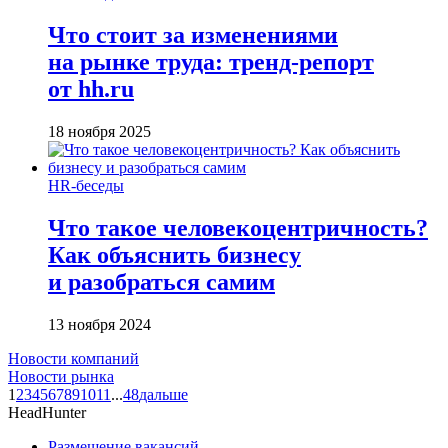
Что стоит за изменениями
на рынке труда: тренд-репорт
от hh.ru
18 ноября 2025
HR-беседы
Что такое человеко­центричность?
Как объяснить бизнесу
и разобраться самим
13 ноября 2024
Новости компаний
Новости рынка
1
2
3
4
5
6
7
8
9
10
11
...
48
дальше
HeadHunter
Размещение вакансий