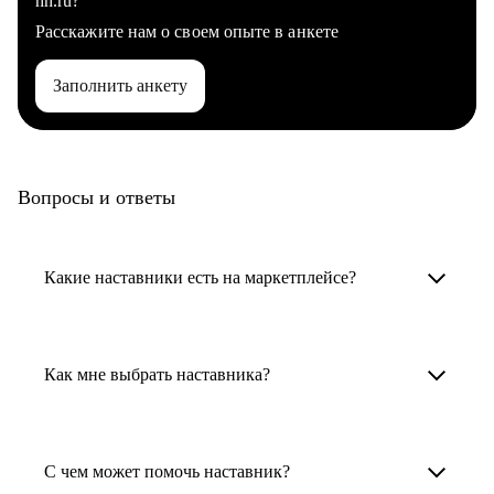
hh.ru?
Расскажите нам о своем опыте в анкете
Заполнить анкету
Вопросы и ответы
Какие наставники есть на маркетплейсе?
Карьерные наставники — это HR-
специалисты, карьерные консультанты,
Как мне выбрать наставника?
психологи, резюмерайтеры и менторы.
Умный поиск поможет в три клика выбрать
Менторы работают в ИТ, дизайне, других
наставника для достижения вашей цели.
С чем может помочь наставник?
узкоспециализированных сферах. Они