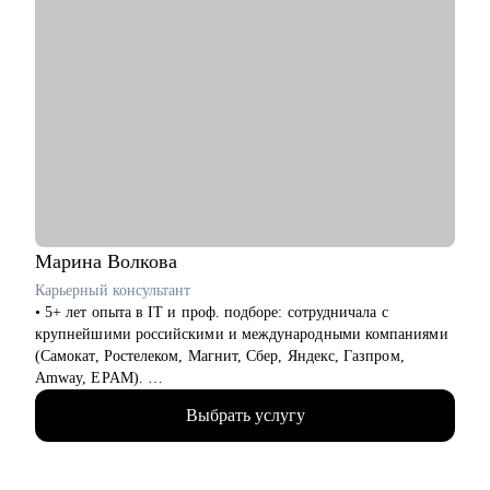
Марина
Волкова
Карьерный консультант
• 5+ лет опыта в IT и проф. подборе: сотрудничала с
крупнейшими российскими и международными компаниями
(Самокат, Ростелеком, Магнит, Сбер, Яндекс, Газпром,
Amway, EPAM).
• 5000+ проведенных интервью с нанимающими. Знаю, как
Выбрать услугу
правильно упаковать опыт, чтобы привлечь внимание
топовых работодателей.
• 100+ успешных карьерных кейсов: помогла специалистам
разных уровней — от джунов до лидов — найти свою нишу,