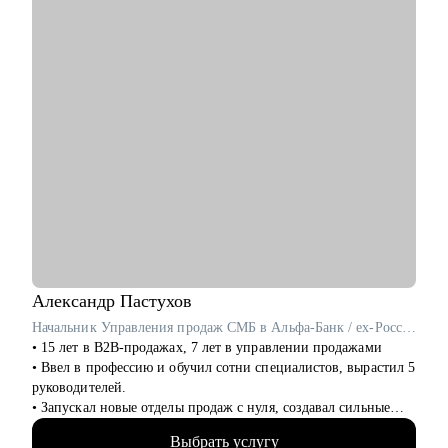
Александр
Пастухов
Начальник Управления продаж СМБ в Альфа-Банк / ex-Россельхозбанк, Русфинанс Банк
• 15 лет в B2B-продажах, 7 лет в управлении продажами
• Ввел в профессию и обучил сотни специалистов, вырастил 5
руководителей.
• Запускал новые отделы продаж с нуля, создавал сильные
команды.
Выбрать услугу
• Провел 500+ собеседований на позиции sales-менеджеров и