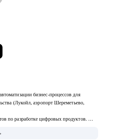
автоматизации бизнес-процессов для
льства (Лукойл, аэропорт Шереметьево,
тов по разработке цифровых продуктов.
едрения систем на базе искусственного
ь