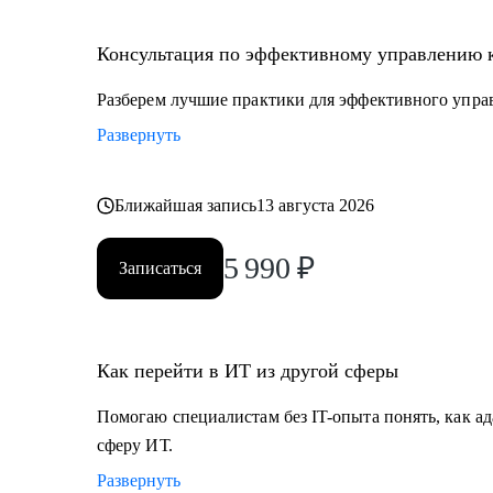
• Специалистам с опытом, которые хотят перейти на
• Руководителям проектных офисов, которым нужно 
Консультация по эффективному управлению 
команду.
Разберем лучшие практики для эффективного упра
Мы вместе сможем индивидуально разобрать практи
Развернуть
на проектах. А если ты новичок и только определяешь
самые востребованные профессии в сфере ИТ, расска
Ближайшая запись
13 августа 2026
5 990
₽
Записаться
Как перейти в ИТ из другой сферы
Помогаю специалистам без IT-опыта понять, как ад
сферу ИТ.
Развернуть