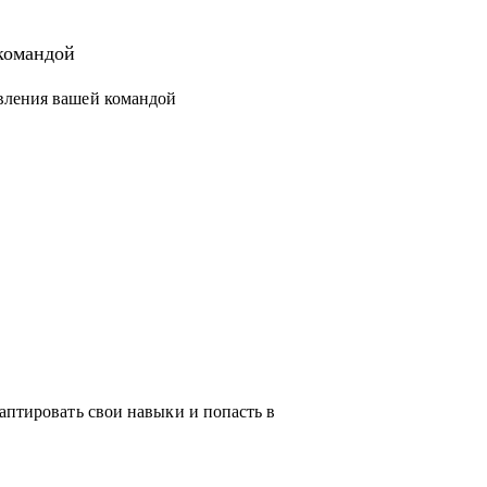
 новый уровень или поменять направление.
структурировать процессы и масштабировать
командой
вления вашей командой
чески любую проблему, возникающую у тебя
ся с выбором, я проведу для тебя обзор на
жу про лайфхаки и особенности работы.
аптировать свои навыки и попасть в