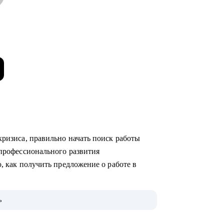
о кризиса, правильно начать поиск работы
ю профессионального развития
аю, как получить предложение о работе в
ах (как в стартапах, так и в крупных
ь
ак HR-менеджер, и как нанимающий