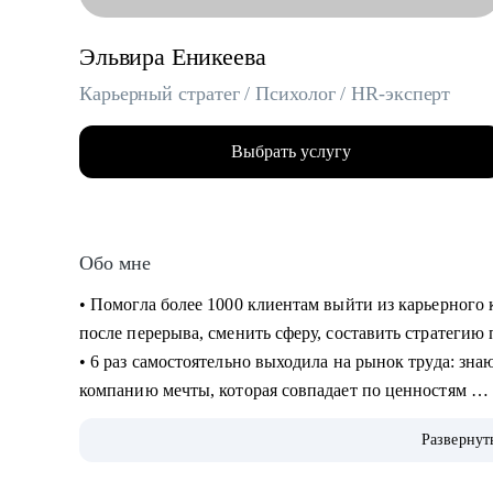
Эльвира Еникеева
Карьерный стратег / Психолог / HR-эксперт
Выбрать услугу
Обо мне
‌‌‌‌‌• Помогла более 1000 клиентам выйти из карьерног
после перерыва, сменить сферу, составить стратеги
‌‌• 6 раз самостоятельно выходила на рынок труда: зн
компанию мечты, которая совпадает по ценностям
‌‌‌• более 10 лет работала руководителем в разных сфер
Развернут
корпорациях, среди которых: Lamoda, Сбер)
‌‌• была по каждую из сторон: и как соискатель, и к