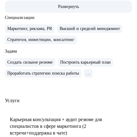
маркетингу/СМО).
Развернуть
• Обширная экспертиза в стратегическом планировании,
консалтинге, запуске новых продуктов и направлений,
Специализации
выводе и повышении узнаваемости новых брендов на
Маркетинг, реклама, PR
Высший и средний менеджмент
рынки, в том числе международные. Опыт привлечения
Стратегия, инвестиции, консалтинг
инвестиций.
• 15+ опыт найма, сформировала 5 команд с нуля. Сильная
Задачи
экспертиза в разработке и внедрении маркетинговых
Создать сильное резюме
Построить карьерный план
систем и процессов.
• Провела более 150 собеседований, более 120 менторских
Проработать стратегию поиска работы
...
сессий.
• Знаю механизмы принятия решений в отделе маркетинга
по релевантности кандидата в России, СНГ, Европе и
Услуги
странах MENA.
• Опыт работы с бизнес-моделями: B2B, B2C.
Карьерная консультация + аудит резюме для
специалистов в сфере маркетинга (2
С чем помогу:
встречи+поддержка в чате)
• Подготовиться к карьерному переходу в сферу