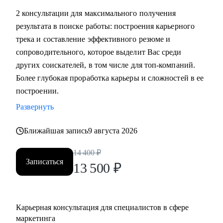
маркетинга, и в сфере маркетинга из одной отрасли в
2 консультации для максимального получения
другую
результата в поиске работы: построения карьерного
• Выявить сильные стороны, а главное, ключевую
трека и составление эффективного резюме и
ценность, за которую будут доплачивать
сопроводительного, которое выделит Вас среди
• Сформулировать карьерную цель и разработать план для
других соискателей, в том числе для топ-компаний.
ее достижения (пошаговая дорожная карта)
Более глубокая проработка карьеры и сложностей в ее
• Составить план роста до позиции директор по
построении.
маркетингу, оценить и усилить управленческие
Развернуть
компетенции
• Проведу аудит резюме и тестового задания, помогу
Ближайшая запись
9 августа 2026
упаковать достижения, составить продающее
14 400
₽
сопроводительное письмо, чтобы приглашали в компании
Записаться
13 500
₽
• Проведу репетицию собеседования, помогу
подготовиться к успешному прохождению интервью и
самопрезентации.
• Построить эффективную команду маркетинга,
Карьерная консультация для специалистов в сфере
оптимизировать процессы внутри отдела маркетинга и
маркетинга