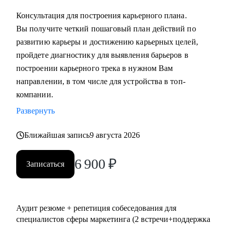
выстроить коммуникации с генеральным директором и
Консультация для построения карьерного плана.
собственниками.
Вы получите четкий пошаговый план действий по
развитию карьеры и достижению карьерных целей,
Кому могу помочь:
пройдете диагностику для выявления барьеров в
• Всем, кто хочет сменить карьерный трек и перейти в
построении карьерного трека в нужном Вам
маркетинг или развиваться в консалтинге;
направлении, в том числе для устройства в топ-
• Специалистам (Junior-Middle-Senior) и руководителям из:
компании.
- Маркетинга (брендинг, PR, digital-маркетинг, SMM,
Развернуть
копирайтинг, event-маркетинг, контент-маркетинг и пр.) и
консалтинга;
Ближайшая запись
9 августа 2026
- E-commerce;
• Директорам по направлениям: маркетинг, e-commerce,
6 900
₽
Записаться
развитие бизнеса;
• Руководителям бизнеса в построении отдела маркетинга.
Аудит резюме + репетиция собеседования для
специалистов сферы маркетинга (2 встречи+поддержка