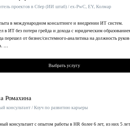
то хочет перейти в IT и аналитику из смежной сферы;
итель проектов в Сбер (ИИ штаб) / ex-PwC, EY, Колмар
вщикам/ML разработчикам/frontend разработчикам/аналитикам)
T-специалистам, которые хотят релоцироваться в Испанию и раб
алистам бэк-офисных функций (hr/ассистенты)
о
дителям, которые только начинают лидить команду или тем, кто
 опыта в международном консалтинге и внедрении ИТ систем.
ть скилы в управлении
ел в ИТ без потери грейда и дохода с юридическим образование
ода перешел от бизнес/системного-аналитика на должность руко
в.
зиции бизнес-аналитика оптимизировал 300+ процессов крупне
ких холдингов.
Выбрать услугу
одил проектом автоматизации бизнеса на 3000 пользователей.
л 30+ карьерных консультаций.
аюсь разнородными задачами по развитию ИИ направления в Сб
на
Ромахина
омогу:
яющееся резюме.
ый консультант / Коуч по развитию карьеры
турированное сопроводительное письмо.
ные переговоры с работодателями.
ный консультант с опытом работы в HR более 6 лет, из них 5 ле
льтации при смене профиля деятельности.