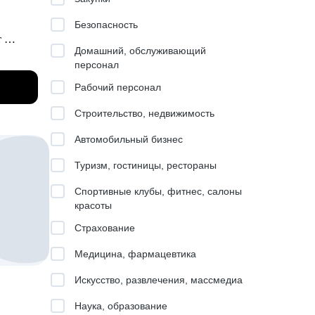
Безопасность
т
ение
Домашний, обслуживающий
персонал
Рабочий персонал
Строительство, недвижимость
Автомобильный бизнес
ты;
фессия
Туризм, гостиницы, рестораны
ли
Спортивные клубы, фитнес, салоны
,
красоты
роить
ь на
Страхование
ж,
Медицина, фармацевтика
Искусство, развлечения, массмедиа
тике;
Наука, образование