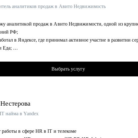
итель аналитиков продаж в Авито Недвижимость
ожу аналитикой продаж в Авито Недвижимости, одной из круп
аний РФ;
работал в Яндексе, где принимал активное участие в развитии се
и Еда;
аю спикером и ментором на крупнейших онлайн-курсах (Skillfa
;
Выбрать услугу
в Испании и успешно работаю удаленно;
 десятки собеседований с аналитиками, знаю, как попасть в то
анию и получить новый грейд;
совмещать работу и жизнь: увлекаюсь авиацией и прохожу обуче
Нестерова
ия лицензии частого пилота;
у консультацию понятно, доступно и в дружеской форме. Заряд
IT найма в Yandex
ии и четкого понимания плана действия гарантирован :)
т работы в сфере HR в IT и телекоме
омогу: