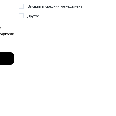
Высший и средний менеджмент
отать
Другое
 хочет
м.
водителя
йших
ере.
т