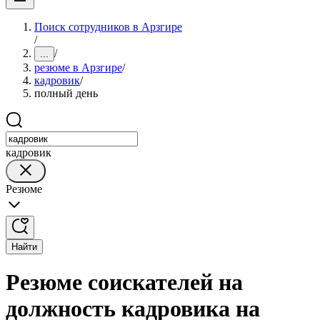
Поиск сотрудников в Арзгире
/
/
...
резюме в Арзгире
/
кадровик
/
полный день
кадровик
Резюме
Найти
Резюме соискателей на
должность кадровика на