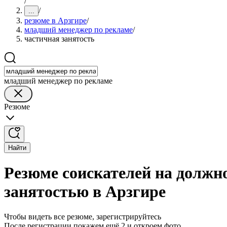
/
/
...
резюме в Арзгире
/
младший менеджер по рекламе
/
частичная занятость
младший менеджер по рекламе
Резюме
Найти
Резюме соискателей на должн
занятостью в Арзгире
Чтобы видеть все резюме, зарегистрируйтесь
После регистрации покажем ещё 2 и откроем фото