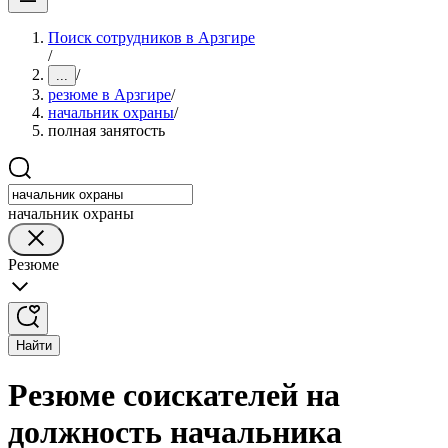
Поиск сотрудников в Арзгире
/
/
...
резюме в Арзгире
/
начальник охраны
/
полная занятость
начальник охраны
Резюме
Найти
Резюме соискателей на
должность начальника