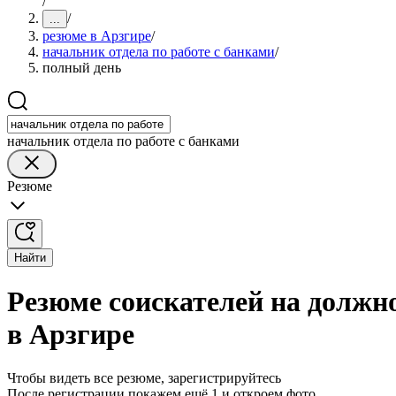
/
/
...
резюме в Арзгире
/
начальник отдела по работе с банками
/
полный день
начальник отдела по работе с банками
Резюме
Найти
Резюме соискателей на должно
в Арзгире
Чтобы видеть все резюме, зарегистрируйтесь
После регистрации покажем ещё 1 и откроем фото