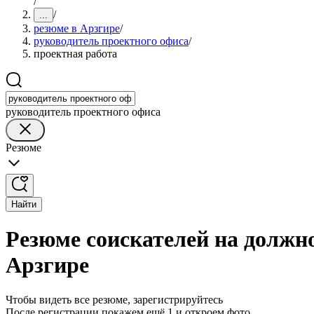
/
/
...
резюме в Арзгире
/
руководитель проектного офиса
/
проектная работа
руководитель проектного офиса
Резюме
Найти
Резюме соискателей на должн
Арзгире
Чтобы видеть все резюме, зарегистрируйтесь
После регистрации покажем ещё 1 и откроем фото