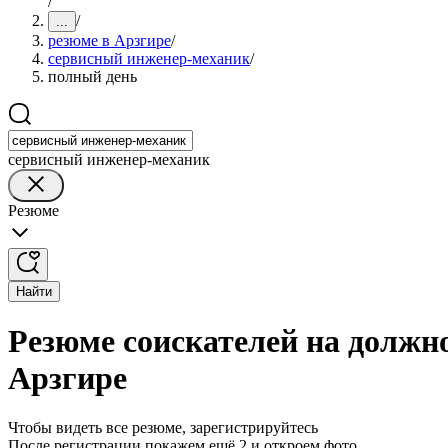
/
/
...
резюме в Арзгире
/
сервисный инженер-механик
/
полный день
сервисный инженер-механик
Резюме
Найти
Резюме соискателей на должн
Арзгире
Чтобы видеть все резюме, зарегистрируйтесь
После регистрации покажем ещё 2 и откроем фото