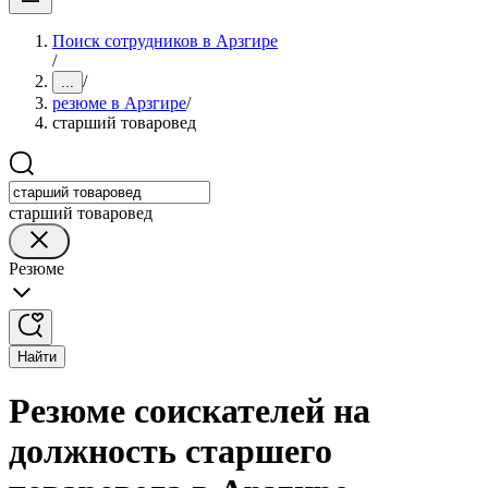
Поиск сотрудников в Арзгире
/
/
...
резюме в Арзгире
/
старший товаровед
старший товаровед
Резюме
Найти
Резюме соискателей на
должность старшего