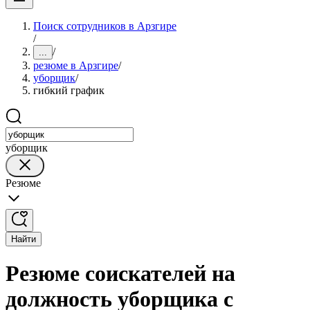
Поиск сотрудников в Арзгире
/
/
...
резюме в Арзгире
/
уборщик
/
гибкий график
уборщик
Резюме
Найти
Резюме соискателей на
должность уборщика с