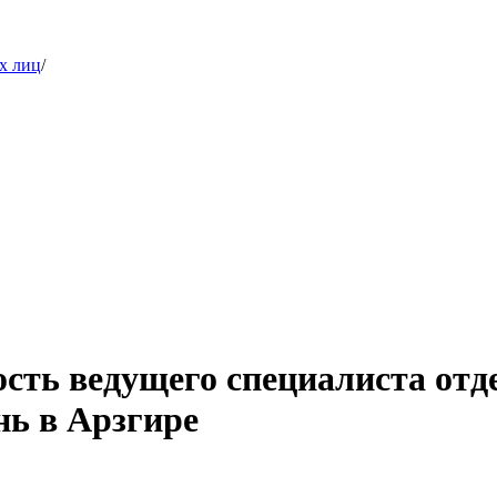
х лиц
/
ость ведущего специалиста от
нь в Арзгире