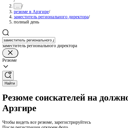
/
/
...
резюме в Арзгире
/
заместитель регионального директора
/
полный день
заместитель регионального директора
Резюме
Найти
Резюме соискателей на должн
Арзгире
Чтобы видеть все резюме, зарегистрируйтесь
После регистрации откроем фото