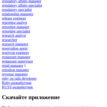
regulatory affairs manager
regulatory affairs specialist
regulatory specialist
relationship manager
release engineer
reporting analyst
reporting manager
reporting specialist
research analyst
researcher
research manager
reservation agent
reservoir engineer
restaurant manager
restaurant supervisor
retail manager
1
retention manager
revenue manager
ruby on rails developer
Ruby-разработчик
RUST-разработчик
Скачайте приложение