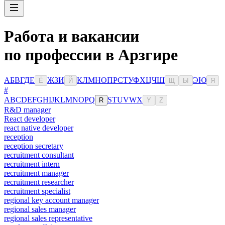
Работа и вакансии
по профессии в Арзгире
А
Б
В
Г
Д
Е
Ж
З
И
К
Л
М
Н
О
П
Р
С
Т
У
Ф
Х
Ц
Ч
Ш
Э
Ю
Ё
Й
Щ
Ы
Я
#
A
B
C
D
E
F
G
H
I
J
K
L
M
N
O
P
Q
S
T
U
V
W
X
R
Y
Z
R&D manager
React developer
react native developer
reception
reception secretary
recruitment consultant
recruitment intern
recruitment manager
recruitment researcher
recruitment specialist
regional key account manager
regional sales manager
regional sales representative