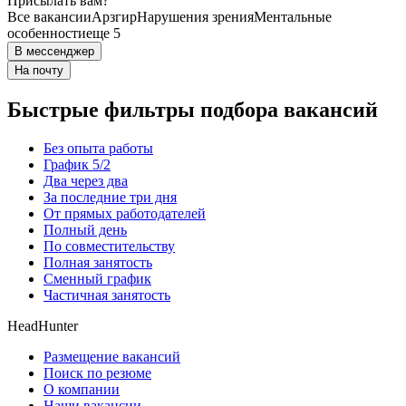
Присылать вам?
Все вакансии
Арзгир
Нарушения зрения
Ментальные
особенности
еще 5
В мессенджер
На почту
Быстрые фильтры подбора вакансий
Без опыта работы
График 5/2
Два через два
За последние три дня
От прямых работодателей
Полный день
По совместительству
Полная занятость
Сменный график
Частичная занятость
HeadHunter
Размещение вакансий
Поиск по резюме
О компании
Наши вакансии