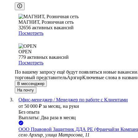
МАГНИТ, Розничная сеть
32656
активных вакансий
Посмотреть
OPEN
779
активных вакансий
Посмотреть
По вашему запросу ещё будут появляться новые вакансии
торговый представитель
Арзгир
Ключевые слова в назван
В мессенджер
На почту
Офис-менеджер / Менеджер по работе с Клиентами
от
50 000
₽
за месяц,
на руки
Без опыта
Выплаты: Два раза в месяц
ООО
Правовой Защитник ДДА РЕ (Франчайзи Компа
село Арзгир, улица Матросова, 11