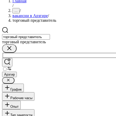
Главная
/
/
...
вакансии в Арзгире
/
торговый представитель
торговый представитель
Арзгир
График
Рабочие часы
Опыт
Тип занятости