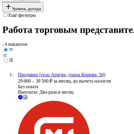
Уровень дохода
Ещё фильтры
Работа торговым представите
, 4 вакансии
Продавец (село Арзгир, улица Кирова, 50)
29 600
–
39 500
₽
за месяц,
до вычета налогов
Без опыта
Выплаты: Два раза в месяц