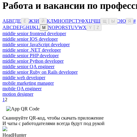
Работа и вакансии по професс
А
Б
В
Г
Д
Е
Ж
З
И
К
Л
М
Н
О
П
Р
С
Т
У
Ф
Х
Ц
Ч
Ш
Э
Ю
#
Ё
Й
Щ
Ы
Я
A
B
C
D
E
F
G
H
I
J
K
L
N
O
P
Q
R
S
T
U
V
W
X
M
Y
Z
middle senior frontend developer
middle senior IOS developer
middle senior JavaScript developer
middle senior .NET developer
middle senior PHP developer
middle senior Python developer
middle senior QA engineer
middle senior Ruby on Rails developer
middle web developer
mobile marketing manager
mobile QA engineer
motion designer
1
2
Сканируйте QR-код, чтобы скачать приложение
И чаты с работодателями всегда будут под рукой
HeadHunter