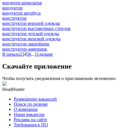
кондитер-шоколатье
кондуктор
кондуктор автобуса
конструктор
конструктор верхней одежды
конструктор выставочных стендов
конструктор детской одежды
конструктор женской одежды
конструктор-закройщик
конструктор-замерщик
В начало
2
3
4
5
6
...
11
дальше
Скачайте приложение
Чтобы получать уведомления о приглашениях мгновенно
HeadHunter
Размещение вакансий
Поиск по резюме
О компании
Наши вакансии
Реклама на сайте
Требования к ПО