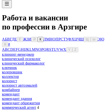
Работа и вакансии
по профессии в Арзгире
А
Б
В
Г
Д
Е
Ж
З
И
Л
М
Н
О
П
Р
С
Т
У
Ф
Х
Ц
Ч
Ш
Э
Ю
Ё
Й
К
Щ
Ы
#
Я
A
B
C
D
E
F
G
H
I
J
K
L
M
N
O
P
Q
R
S
T
U
V
W
X
Y
Z
клининг-менеджер
клинический психолог
клинический фармаколог
ключник
колеровщик
коллектор
колорист
колорист автоэмалей
комбайнер
комендант
комендант здания
комендант общежития
коммерческий агент
4