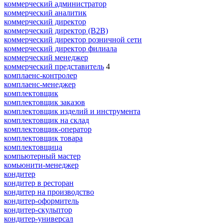
коммерческий администратор
коммерческий аналитик
коммерческий директор
коммерческий директор (B2B)
коммерческий директор розничной сети
коммерческий директор филиала
коммерческий менеджер
коммерческий представитель
4
комплаенс-контролер
комплаенс-менеджер
комплектовщик
комплектовщик заказов
комплектовщик изделий и инструмента
комплектовщик на склад
комплектовщик-оператор
комплектовщик товара
комплектовщица
компьютерный мастер
комьюнити-менеджер
кондитер
кондитер в ресторан
кондитер на производство
кондитер-оформитель
кондитер-скульптор
кондитер-универсал