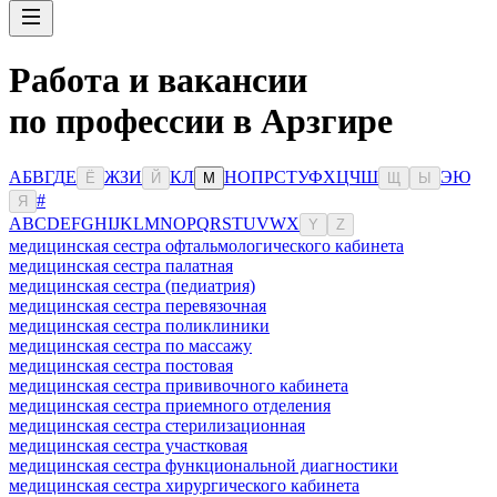
Работа и вакансии
по профессии в Арзгире
А
Б
В
Г
Д
Е
Ж
З
И
К
Л
Н
О
П
Р
С
Т
У
Ф
Х
Ц
Ч
Ш
Э
Ю
Ё
Й
М
Щ
Ы
#
Я
A
B
C
D
E
F
G
H
I
J
K
L
M
N
O
P
Q
R
S
T
U
V
W
X
Y
Z
медицинская сестра офтальмологического кабинета
медицинская сестра палатная
медицинская сестра (педиатрия)
медицинская сестра перевязочная
медицинская сестра поликлиники
медицинская сестра по массажу
медицинская сестра постовая
медицинская сестра прививочного кабинета
медицинская сестра приемного отделения
медицинская сестра стерилизационная
медицинская сестра участковая
медицинская сестра функциональной диагностики
медицинская сестра хирургического кабинета