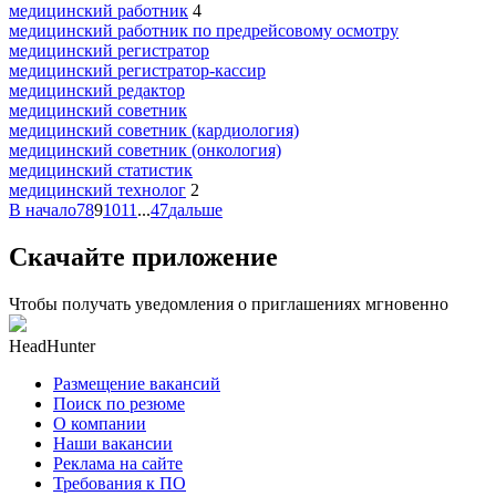
медицинский работник
4
медицинский работник по предрейсовому осмотру
медицинский регистратор
медицинский регистратор-кассир
медицинский редактор
медицинский советник
медицинский советник (кардиология)
медицинский советник (онкология)
медицинский статистик
медицинский технолог
2
В начало
7
8
9
10
11
...
47
дальше
Скачайте приложение
Чтобы получать уведомления о приглашениях мгновенно
HeadHunter
Размещение вакансий
Поиск по резюме
О компании
Наши вакансии
Реклама на сайте
Требования к ПО