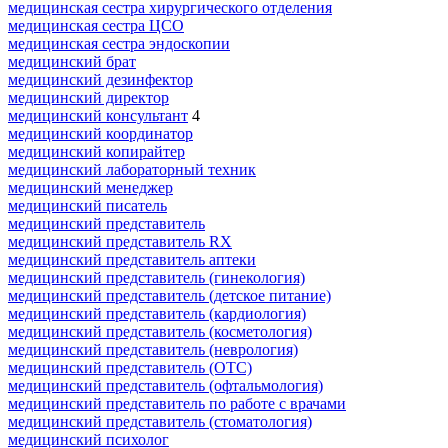
медицинская сестра хирургического отделения
медицинская сестра ЦСО
медицинская сестра эндоскопии
медицинский брат
медицинский дезинфектор
медицинский директор
медицинский консультант
4
медицинский координатор
медицинский копирайтер
медицинский лабораторный техник
медицинский менеджер
медицинский писатель
медицинский представитель
медицинский представитель RX
медицинский представитель аптеки
медицинский представитель (гинекология)
медицинский представитель (детское питание)
медицинский представитель (кардиология)
медицинский представитель (косметология)
медицинский представитель (неврология)
медицинский представитель (ОТС)
медицинский представитель (офтальмология)
медицинский представитель по работе с врачами
медицинский представитель (стоматология)
медицинский психолог