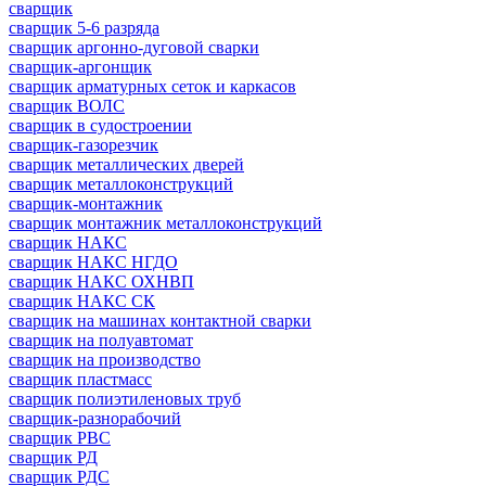
сварщик
сварщик 5-6 разряда
сварщик аргонно-дуговой сварки
сварщик-аргонщик
сварщик арматурных сеток и каркасов
сварщик ВОЛС
сварщик в судостроении
сварщик-газорезчик
сварщик металлических дверей
сварщик металлоконструкций
сварщик-монтажник
сварщик монтажник металлоконструкций
сварщик НАКС
сварщик НАКС НГДО
сварщик НАКС ОХНВП
сварщик НАКС СК
сварщик на машинах контактной сварки
сварщик на полуавтомат
сварщик на производство
сварщик пластмасс
сварщик полиэтиленовых труб
сварщик-разнорабочий
сварщик РВС
сварщик РД
сварщик РДС