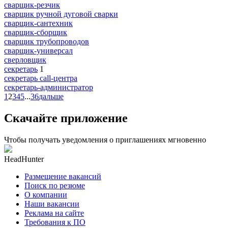
сварщик-резчик
сварщик ручной дуговой сварки
сварщик-сантехник
сварщик-сборщик
сварщик трубопроводов
сварщик-универсал
сверловщик
секретарь
1
секретарь call-центра
секретарь-администратор
1
2
3
4
5
...
36
дальше
Скачайте приложение
Чтобы получать уведомления о приглашениях мгновенно
HeadHunter
Размещение вакансий
Поиск по резюме
О компании
Наши вакансии
Реклама на сайте
Требования к ПО