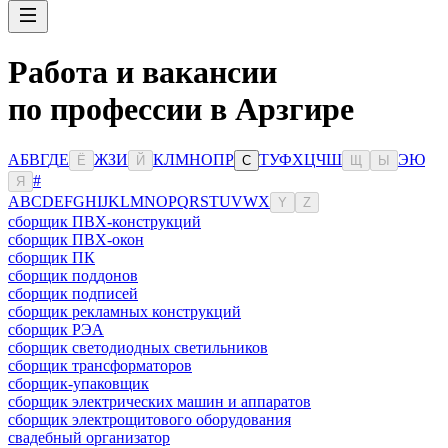
Работа и вакансии
по профессии в Арзгире
А
Б
В
Г
Д
Е
Ж
З
И
К
Л
М
Н
О
П
Р
Т
У
Ф
Х
Ц
Ч
Ш
Э
Ю
Ё
Й
С
Щ
Ы
#
Я
A
B
C
D
E
F
G
H
I
J
K
L
M
N
O
P
Q
R
S
T
U
V
W
X
Y
Z
сборщик ПВХ-конструкций
сборщик ПВХ-окон
сборщик ПК
сборщик поддонов
сборщик подписей
сборщик рекламных конструкций
сборщик РЭА
сборщик светодиодных светильников
сборщик трансформаторов
сборщик-упаковщик
сборщик электрических машин и аппаратов
сборщик электрощитового оборудования
свадебный организатор