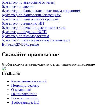
бухгалтер по авансовым отчетам
бухгалтер по аренде
бухгалтер по банковским и кассовым операциям
бухгалтер по банковским операциям
бухгалтер по валютным операциям
бухгалтер по ведению ИП
бухгалтер по ведению расчетного счета
бухгалтер по ведению ФЛП
бухгалтер по взаиморасчетам
бухгалтер по взаиморасчетам с клиентами
В начало
2
3
4
5
6
7
дальше
Скачайте приложение
Чтобы получать уведомления о приглашениях мгновенно
HeadHunter
Размещение вакансий
Поиск по резюме
О компании
Наши вакансии
Реклама на сайте
Требования к ПО