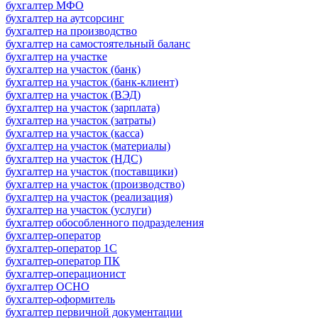
бухгалтер МФО
бухгалтер на аутсорсинг
бухгалтер на производство
бухгалтер на самостоятельный баланс
бухгалтер на участке
бухгалтер на участок (банк)
бухгалтер на участок (банк-клиент)
бухгалтер на участок (ВЭД)
бухгалтер на участок (зарплата)
бухгалтер на участок (затраты)
бухгалтер на участок (касса)
бухгалтер на участок (материалы)
бухгалтер на участок (НДС)
бухгалтер на участок (поставщики)
бухгалтер на участок (производство)
бухгалтер на участок (реализация)
бухгалтер на участок (услуги)
бухгалтер обособленного подразделения
бухгалтер-оператор
бухгалтер-оператор 1С
бухгалтер-оператор ПК
бухгалтер-операционист
бухгалтер ОСНО
бухгалтер-оформитель
бухгалтер первичной документации