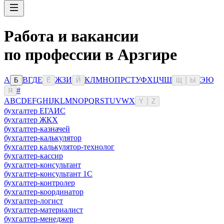
Работа и вакансии
по профессии в Арзгире
А
В
Г
Д
Е
Ж
З
И
К
Л
М
Н
О
П
Р
С
Т
У
Ф
Х
Ц
Ч
Ш
Э
Ю
Б
Ё
Й
Щ
Ы
#
Я
A
B
C
D
E
F
G
H
I
J
K
L
M
N
O
P
Q
R
S
T
U
V
W
X
Y
Z
бухгалтер ЕГАИС
бухгалтер ЖКХ
бухгалтер-казначей
бухгалтер-калькулятор
бухгалтер калькулятор-технолог
бухгалтер-кассир
бухгалтер-консультант
бухгалтер-консультант 1С
бухгалтер-контролер
бухгалтер-координатор
бухгалтер-логист
бухгалтер-материалист
бухгалтер-менеджер