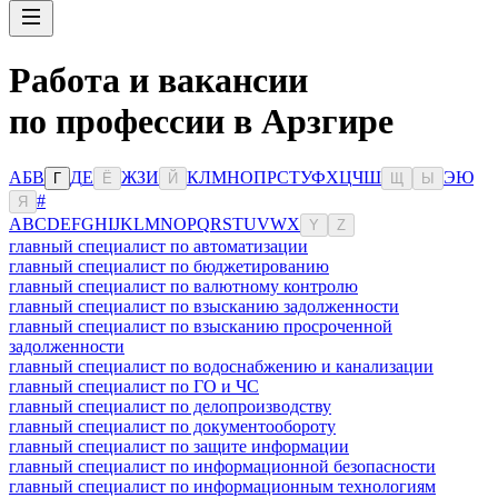
Работа и вакансии
по профессии в Арзгире
А
Б
В
Д
Е
Ж
З
И
К
Л
М
Н
О
П
Р
С
Т
У
Ф
Х
Ц
Ч
Ш
Э
Ю
Г
Ё
Й
Щ
Ы
#
Я
A
B
C
D
E
F
G
H
I
J
K
L
M
N
O
P
Q
R
S
T
U
V
W
X
Y
Z
главный специалист по автоматизации
главный специалист по бюджетированию
главный специалист по валютному контролю
главный специалист по взысканию задолженности
главный специалист по взысканию просроченной
задолженности
главный специалист по водоснабжению и канализации
главный специалист по ГО и ЧС
главный специалист по делопроизводству
главный специалист по документообороту
главный специалист по защите информации
главный специалист по информационной безопасности
главный специалист по информационным технологиям