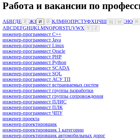
Работа и вакансии по професс
А
Б
В
Г
Д
Е
Ж
З
К
Л
М
Н
О
П
Р
С
Т
У
Ф
Х
Ц
Ч
Ш
Э
Ю
Ё
И
Й
Щ
Ы
Я
A
B
C
D
E
F
G
H
I
J
K
L
M
N
O
P
Q
R
S
T
U
V
W
X
Y
Z
инженер-программист C++
инженер-программист Java
инженер-программист Linux
инженер-программист Oracle
инженер-программист PHP
инженер-программист Python
инженер-программист SCADA
инженер-программист SQL
инженер-программист АСУ ТП
инженер-программист встраиваемых систем
инженер-программист группы разработки
инженер-программист группы сопровождения
инженер-программист ПЛИС
инженер-программист ПЛК
инженер-программист ЧПУ
инженер проекта
инженер-проектировщик
инженер-проектировщик 1 категории
инженер-проектировщик автомобильных дорог