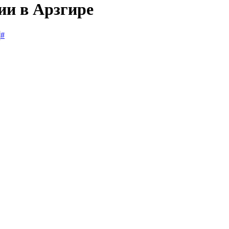
ии в Арзгире
#